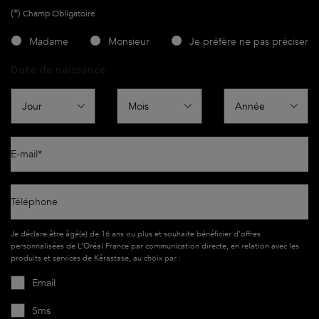
(*)
Champ Obligatoire
newslettersignup.title.legend
Madame
Monsieur
Je préfère ne pas préciser
Date de naissance
E-mail
*
Téléphone
Je déclare être âgé(e) de 16 ans ou plus et souhaite bénéficier d’offres
personnalisées de L’Oréal France par communication directe, en relation avec les
produits et services de Kérastase, au choix par :
Email
Sms